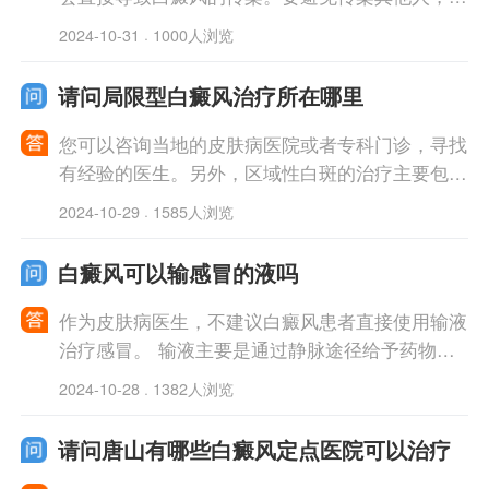
需要保持良好的个人卫生习惯，如勤洗手，不与他
2024-10-31
1000人浏览
·
人共用毛巾、衣物等，并避免接触他人的开
请问局限型白癜风治疗所在哪里
您可以咨询当地的皮肤病医院或者专科门诊，寻找
有经验的医生。另外，区域性白斑的治疗主要包括
药物治疗、光疗及外用药等方法，需结合个体情况
2024-10-29
1585人浏览
·
综合判断使用。治疗所的选择要考虑治
白癜风可以输感冒的液吗
作为皮肤病医生，不建议白癜风患者直接使用输液
治疗感冒。 输液主要是通过静脉途径给予药物以
及营养补充，而白癜风是一种免疫相关的皮肤病，
2024-10-28
1382人浏览
·
与感冒无直接关系。输液针对感冒，通常
请问唐山有哪些白癜风定点医院可以治疗