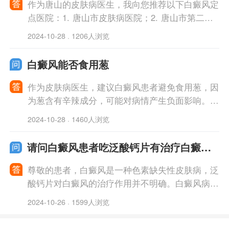
作为唐山的皮肤病医生，我向您推荐以下白癜风定
点医院：1. 唐山市皮肤病医院；2. 唐山市第二医
院皮肤科。这些医院都配备了先进设备和经验丰富
2024-10-28
1206人浏览
·
的医生团队，能够为您提供专业的白癜风
白癜风能否食用葱
作为皮肤病医生，建议白癜风患者避免食用葱，因
为葱含有辛辣成分，可能对病情产生负面影响。白
癜风患者饮食上应多摄入富含维生素和抗氧化剂的
2024-10-28
1460人浏览
·
食物，如新鲜蔬菜和水果，有利于身体健康
请问白癜风患者吃泛酸钙片有治疗白癜风
的作用吗
尊敬的患者，白癜风是一种色素缺失性皮肤病，泛
酸钙片对白癜风的治疗作用并不明确。白癜风病因
复杂，靠泛酸钙片单独治疗可能效果有限。建议您
2024-10-26
1599人浏览
·
咨询专业的皮肤科医生，根据个体情况制